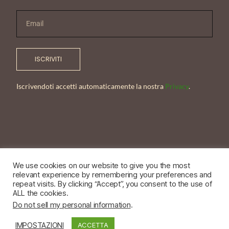
ISCRIVITI
Iscrivendoti accetti automaticamente la nostra
Privacy
.
We use cookies on our website to give you the most
relevant experience by remembering your preferences and
© NadiaBellini 2026- 03617130244
repeat visits. By clicking “Accept”, you consent to the use of
ALL the cookies.
Power by Pixel Thread Srl
Do not sell my personal information
.
IMPOSTAZIONI
ACCETTA