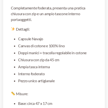
Completamente foderata, presenta una pratica
chiusura con zip e un ampio tascone interno
portaoggetti.
Dettagli:
Capsule Navajo
Canvas di cotone e 100% lino
Doppi manici + tracolla regolabile in cotone
Chiusura con zip da 45 cm
Ampia tasca interna
Interno foderato
Pezzo unico artigianale
Misure:
Base: circa 47 x 17 cm