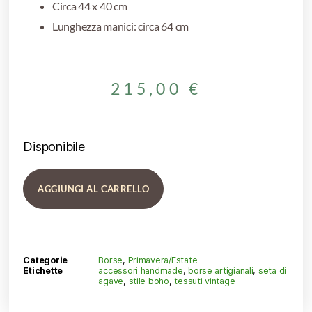
Circa 44 x 40 cm
Lunghezza manici: circa 64 cm
215,00
€
Disponibile
AGGIUNGI AL CARRELLO
Categorie
Borse
,
Primavera/Estate
Etichette
accessori handmade
,
borse artigianali
,
seta di
agave
,
stile boho
,
tessuti vintage