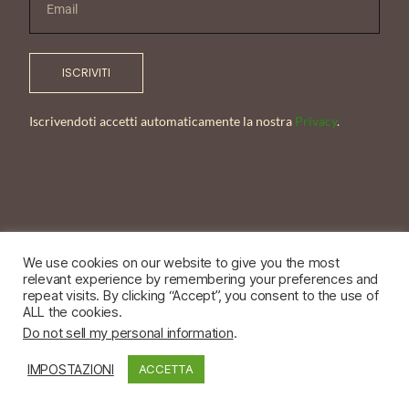
ISCRIVITI
Iscrivendoti accetti automaticamente la nostra
Privacy
.
We use cookies on our website to give you the most
relevant experience by remembering your preferences and
© NadiaBellini 2026- 03617130244
repeat visits. By clicking “Accept”, you consent to the use of
ALL the cookies.
Power by Pixel Thread Srl
Do not sell my personal information
.
IMPOSTAZIONI
ACCETTA
INSTAGRAM
FACEBOOK
PINTEREST