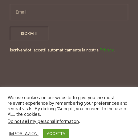
ISCRIVITI
Iscrivendoti accetti automaticamente la nostra
Privacy
.
We use cookies on our website to give you the most
relevant experience by remembering your preferences and
© NadiaBellini 2026- 03617130244
repeat visits. By clicking “Accept”, you consent to the use of
ALL the cookies.
Power by Pixel Thread Srl
Do not sell my personal information
.
IMPOSTAZIONI
ACCETTA