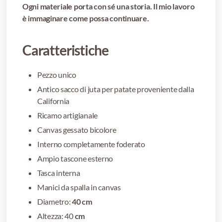
Ogni materiale porta con sé una storia. Il mio lavoro
è immaginare come possa continuare.
Caratteristiche
Pezzo unico
Antico sacco di juta per patate proveniente dalla
California
Ricamo artigianale
Canvas gessato bicolore
Interno completamente foderato
Ampio tascone esterno
Tasca interna
Manici da spalla in canvas
Diametro:
40 cm
Altezza: 40
cm