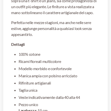
sopra una t-shirt e un jeans, sia come protagonista di
un outfit più elegante. Le finiture a vista realizzate a
mano sottolineano il carattere artigianale del capo.
Perfetta nelle mezze stagioni, ma anche nelle sere
estive, aggiunge personalità a qualsiasi look senza
appesantirlo.
Dettagli
100% cotone
Ricami floreali multicolore
Modello morbido e confortevole
Manica ampia con polsino arricciato
Rifiniture artigianali
Taglia unica
Veste indicativamente dalla 40 alla 44
Pezzo unico
Larghezza
: 55 cm