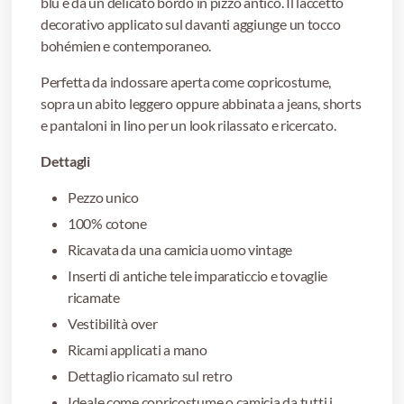
blu e da un delicato bordo in pizzo antico. Il laccetto
decorativo applicato sul davanti aggiunge un tocco
bohémien e contemporaneo.
Perfetta da indossare aperta come copricostume,
sopra un abito leggero oppure abbinata a jeans, shorts
e pantaloni in lino per un look rilassato e ricercato.
Dettagli
Pezzo unico
100% cotone
Ricavata da una camicia uomo vintage
Inserti di antiche tele imparaticcio e tovaglie
ricamate
Vestibilità over
Ricami applicati a mano
Dettaglio ricamato sul retro
Ideale come copricostume o camicia da tutti i